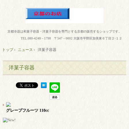
京都冷器は和菓子容器・洋菓子容器を専門とする京都の販売するショップです。
TEL.
080-4248－1798 〒547－0002 大阪市平野区加美東６丁目２-１２
トップ
›
ニュース
›
洋菓子容器
洋菓子容器
グレープフルーツ 110cc