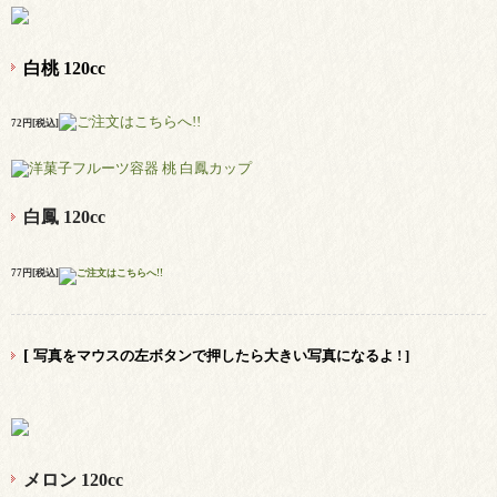
白桃 120cc
72円[税込]
白鳳 120cc
77円[税込]
[
写真をマウスの左ボタンで押したら大きい写真になるよ !
]
メロン 120cc