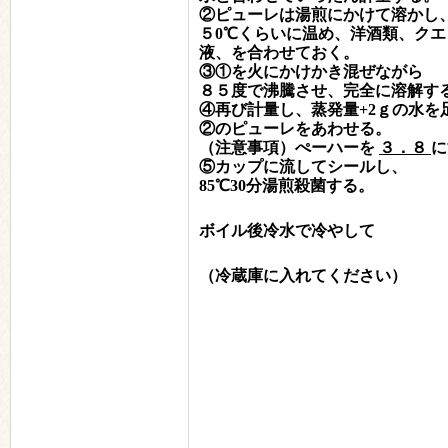
②ピューレは湯煎にかけて溶かし
５0℃くらいに温め、洋酒類、クエ
液、を合わせておく。
③①を火にかけかき混ぜながら
８５度で沸騰させ、完全に溶解す
④再び計量し、蒸発量+2ｇの水を
②のピューレをあわせる。
（注意事項）
ぺーハーを
３．８
に
⑤カップに流してシールし、
85℃30分湯煎殺菌する。
ボイル後冷水で冷やして
（冷蔵庫に入れてください）