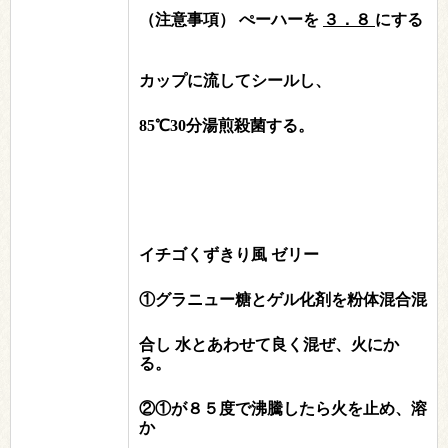
（注意事項）
ぺーハーを
３．８
にする
カップに流してシールし、
85℃30分湯煎殺菌する。
イチゴくずきり風 ゼリー
①グラニュー糖とゲル化剤を粉体混合混
合し 水とあわせて良く混ぜ、火にか
る。
②①が８５度で沸騰したら火を止め、溶
か