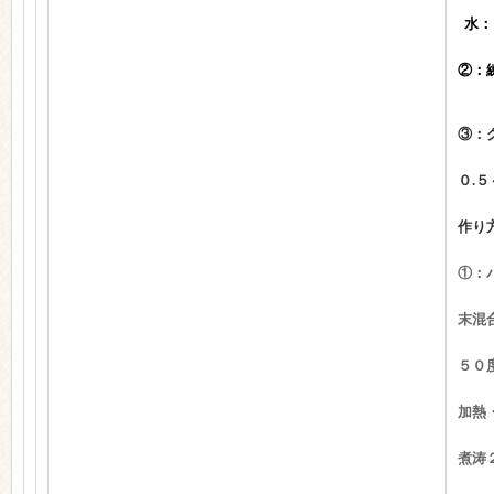
水
②：
③：
０.
作り
①：
末
５０
加熱
煮涛