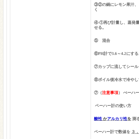
③②の鍋にレモン果汁、
く
④-①再び計量し、蒸発
せる。
⑤ 混合
⑥PH計で3.6～4.2にす
⑦カップに流してシールし
⑧
ボイル後冷水で冷やし
⑦（
注意事項
） ぺーハ
ペーハー計の使い方
酸性
か
アルカリ性
を
測
ペーハー計で数値を
３