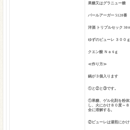
果糖又はグラニュー糖
パールアーガー 51
洋酒 トリプルセック 30
ゆずのピューレ ３００
クエン酸 Ｎａ 6ｇ
≪作り方≫
鍋が３個入ります
①と②と③です。
①果糖、ゲル化剤を粉体
し、火にかけ８０度～８
全に溶解する。
②ピューレは湯煎にかけ