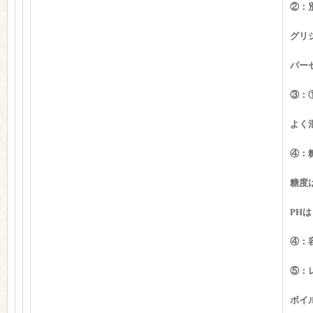
②：
グリ
パー
③：
よく
④：
糖度
PH
④：
⑤：
ボイ