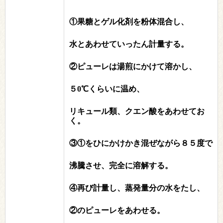
①果糖とゲル化剤を粉体混合し、
水とあわせていったん計量する。
②ピューレは湯煎にかけて溶かし、
５0℃くらいに温め、
リキュール類、クエン酸をあわせてお
く。
③①をひにかけかき混ぜながら８５度で
沸騰させ、完全に溶解する。
④再び計量し、蒸発量分の水をたし、
②のピューレをあわせる。