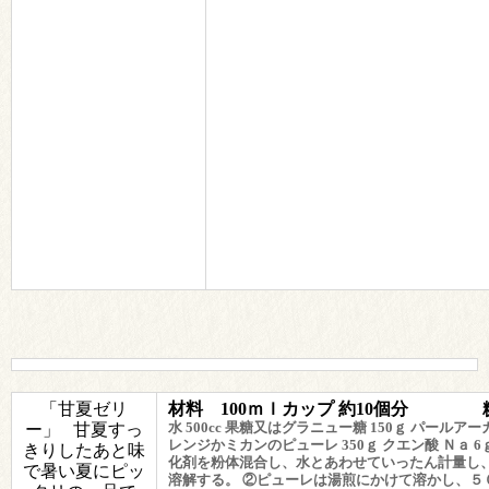
「甘夏ゼリ
材料 100ｍｌカップ 約10個分
水 500cc
果糖又はグラニュー糖 150ｇ
パールアーガ
ー」 甘夏すっ
レンジかミカンのピューレ 350ｇ
クエン酸 Ｎａ 6
きりしたあと味
化剤を粉体混合し、水とあわせていったん計量し
で
暑い夏にピッ
溶解する。
②ピューレは湯煎にかけて溶かし、５