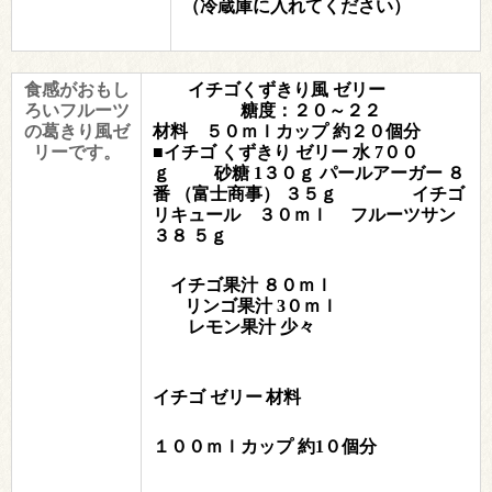
（冷蔵庫に入れてください）
食感がおもし
イチゴくずきり風 ゼリー
ろいフルーツ
糖度：２０～２２
の葛きり風ゼ
材料 ５０ｍｌカップ 約２０個分
リーです。
■イチゴ くずきり ゼリー 水 7００
ｇ
砂糖 1３０ｇ
パールアーガー ８
番
（富士商事） ３５ｇ
イチゴ
リキュール ３０ｍｌ
フルーツサン
３８ ５ｇ
イチゴ果汁 ８０ｍｌ
リンゴ果汁 3０ｍｌ
レモン果汁 少々
イチゴ ゼリー
材料
１００ｍｌカップ 約1０個分