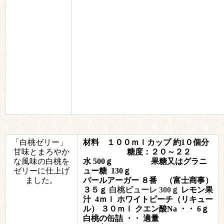
「白桃ゼリー」
材料 １００ｍｌカップ 約1０個分
甘味とまろやか
糖度：２０～２２
な風味の
白桃を
水 500ｇ
果糖又はグラニ
ゼリーに仕上げ
ュー糖 130ｇ
ました。
パールアーガー ８番
（富士商事）
３５ｇ
白桃ピューレ
300ｇ
レモン果
汁 4ｍｌ
ホワイトピーチ（リキュー
ル） ３０ｍｌ
クエン酸Na ・・ 6ｇ
白桃の缶詰 ・・ 適量