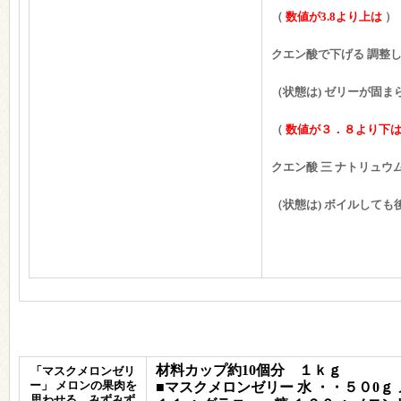
（
数値が3.8より上は
）
クエン酸で下げる
（状態は) ゼリーが固ま
（
数値が３．８より下
クエン酸 三 ナトリュウ
（状態は) ボイルしても
材料カップ約10個分 １ｋ
「マスクメロンゼリ
ー」
メロンの果肉を
■マスクメロンゼリー
水 ・・５０0ｇ
思わせる、みずみず