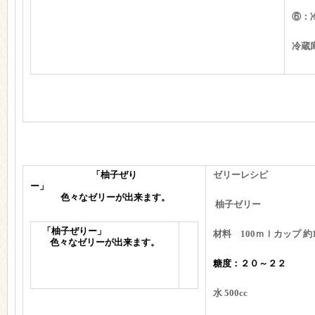
⑥：
冷蔵
「柚子ぜり
ゼリーレシピ
ー」
色々なゼリーが出来ます。
柚子ゼリー
「柚子ぜりー」
材料 100ｍｌカップ 約
色々なゼリーが出来ます。
糖度：２０～２２
水 500cc