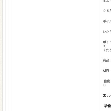
水よ
９５
ボイ
いた
ボイ
て
くだ
商品
材料
糖度
①：
砂