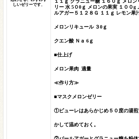
１１ｇ
グラニュー糖 １６０ｇ
メロン
しいゼリーです
。
リー 水 5０0ｇ
メロンの果実 １００g
ルアガー５１２８Ｇ １１ｇ
レモン果汁
メロンリキュール ３0ｇ
クエン酸 Ｎａ 6ｇ
■仕上げ
メロン果肉 適量
≪作り方≫
■マスクメロンゼリー
①ピューレはあらかじめ５０度の湯煎
かして温めておく。
②パールアガーとグラニュー糖を粉体