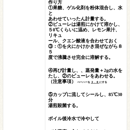
作り方
①果糖、ゲル化剤を粉体混合し、水
と
あわせていったん計量する。
②ピューレは湯煎にかけて溶かし、
５0℃くらいに温め、レモン果汁、
リキュ
ール、クエン酸液を合わせておく
③：①を火にかけかき混ぜながら８
５
度で沸騰させ完全に溶解する。
④再び計量し、、蒸発量＋2gの水を
たし、②のピューレをあわせる。
（注意事項）
ぺーハーを
３．８
にする
⑤カップに流してシールし、85℃30
分
湯煎殺菌する。
ボイル後冷水で冷やして