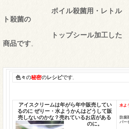
ボイル殺菌用・レトル
ト殺菌の
トップシール加工した
商品です
。
色々
の
秘密
の
レシピ
です
。
アイスクリームは年がら年中
販売してい
水よ
るのに
ぜりー・水ようかんはどうして販
売しないのかな？
売れているお店がある
防腐
パー
のに。