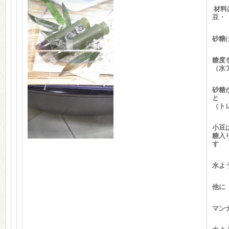
材料
砂糖
糖度
（水
砂糖
（ト
小豆
糖入
水よ
他に
マン