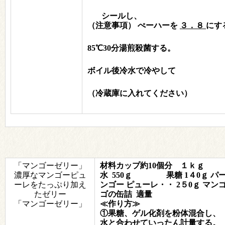
シールし、
（注意事項）
ぺーハーを
３．８
にす
85℃30分湯煎殺菌する。
ボイル後冷水で冷やして
（冷蔵庫に入れてください）
「マンゴーゼリー」
材料カップ約10個分 １ｋ
濃厚なマンゴーピュ
水 550ｇ
果糖 1４0ｇ
ーレをたっぷり加え
ンゴー ピューレ・・ 2５0ｇ
マン
たゼリー
ゴの缶詰 適量
「マンゴーゼリー」
≪作り方≫
①果糖、ゲル化剤を粉体混合し、
水と合わせていったん計量する。