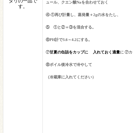
タリの一品で
ュール、クエン酸Naを合わせておく
す。
④-①再び計量し、蒸発量＋2gの水をたし、
⑤ ①と
②＋③を混合する。
⑥PH計で3.6～4.2にする。
⑦
甘夏の缶詰をカップに 入れておく適量
に
⑦カ
⑧
ボイル後冷水で冷やして
（冷蔵庫に入れてください）